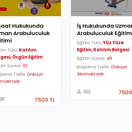
şaat Hukukunda
İş Hukukunda Uzma
man Arabuluculuk
Arabuluculuk Eğitim
itimi
Eğitim Türü:
Yüz Yüze
Eğitim, Katılım Belgesi
tim Türü:
Katılım
lgesi, Örgün Eğitim
Eğitim Süresi:
48
tim Süresi:
32
Başlama Tarihi:
Önkayıt
Alınmaktadır.
lama Tarihi:
Önkayıt
nmaktadır.
322
7500
26
7500 TL