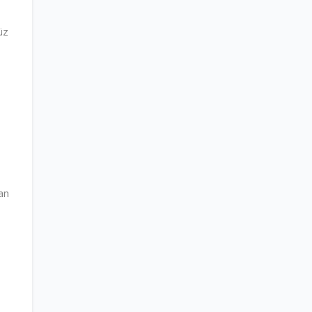
üz
an