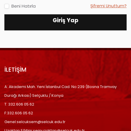
Beni Hatırla
Şifremi Unuttum?
Giriş Yap
İLETİŞİM
A: Akademi Mah. Yeni İstanbul Cad. No:239 (Bosna Tramvay
Durağı Arkası) Selçuklu / Konya
T: 332.606 05 62
F:332.606 05 62
Genel:selcuksem@selcuk.edu.tr
Uzaktan Eğitim:semuzaktan@selcuk.edu.tr