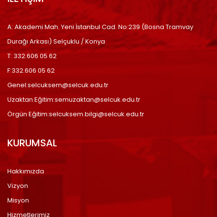
A: Akademi Mah. Yeni İstanbul Cad. No:239 (Bosna Tramvay
Durağı Arkası) Selçuklu / Konya
T: 332.606 05 62
F:332.606 05 62
Genel:selcuksem@selcuk.edu.tr
Uzaktan Eğitim:semuzaktan@selcuk.edu.tr
Örgün Eğitim:selcuksem.bilgi@selcuk.edu.tr
KURUMSAL
Hakkımızda
Vizyon
Misyon
Hizmetlerimiz