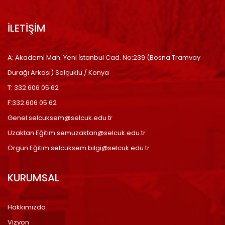
İLETİŞİM
A: Akademi Mah. Yeni İstanbul Cad. No:239 (Bosna Tramvay
Durağı Arkası) Selçuklu / Konya
T: 332.606 05 62
F:332.606 05 62
Genel:selcuksem@selcuk.edu.tr
Uzaktan Eğitim:semuzaktan@selcuk.edu.tr
Örgün Eğitim:selcuksem.bilgi@selcuk.edu.tr
KURUMSAL
Hakkımızda
Vizyon