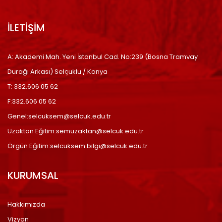
İLETİŞİM
A: Akademi Mah. Yeni İstanbul Cad. No:239 (Bosna Tramvay
Durağı Arkası) Selçuklu / Konya
T: 332.606 05 62
F:332.606 05 62
Genel:selcuksem@selcuk.edu.tr
Uzaktan Eğitim:semuzaktan@selcuk.edu.tr
Örgün Eğitim:selcuksem.bilgi@selcuk.edu.tr
KURUMSAL
Hakkımızda
Vizyon