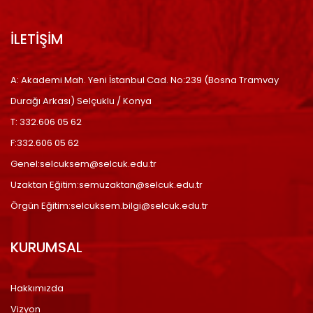
İLETİŞİM
A: Akademi Mah. Yeni İstanbul Cad. No:239 (Bosna Tramvay
Durağı Arkası) Selçuklu / Konya
T: 332.606 05 62
F:332.606 05 62
Genel:selcuksem@selcuk.edu.tr
Uzaktan Eğitim:semuzaktan@selcuk.edu.tr
Örgün Eğitim:selcuksem.bilgi@selcuk.edu.tr
KURUMSAL
Hakkımızda
Vizyon