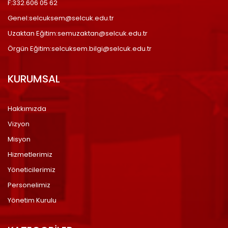
F:332.606 05 62
Genel:selcuksem@selcuk.edu.tr
Uzaktan Eğitim:semuzaktan@selcuk.edu.tr
Örgün Eğitim:selcuksem.bilgi@selcuk.edu.tr
KURUMSAL
Hakkımızda
Vizyon
Misyon
Hizmetlerimiz
Yöneticilerimiz
Personelimiz
Yönetim Kurulu