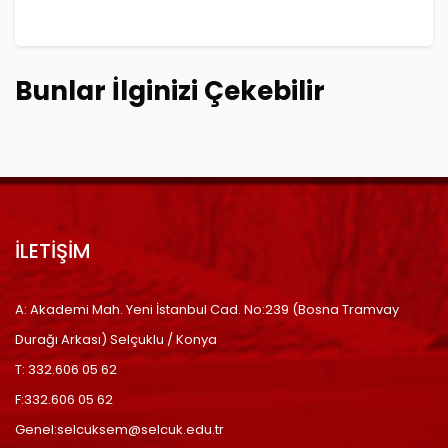
Bunlar İlginizi Çekebilir
İLETİŞİM
A: Akademi Mah. Yeni İstanbul Cad. No:239 (Bosna Tramvay
Durağı Arkası) Selçuklu / Konya
T: 332.606 05 62
F:332.606 05 62
Genel:selcuksem@selcuk.edu.tr