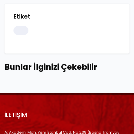
Etiket
Bunlar İlginizi Çekebilir
İLETİŞİM
A: Akademi Mah. Yeni İstanbul Cad. No:239 (Bosna Tramvay