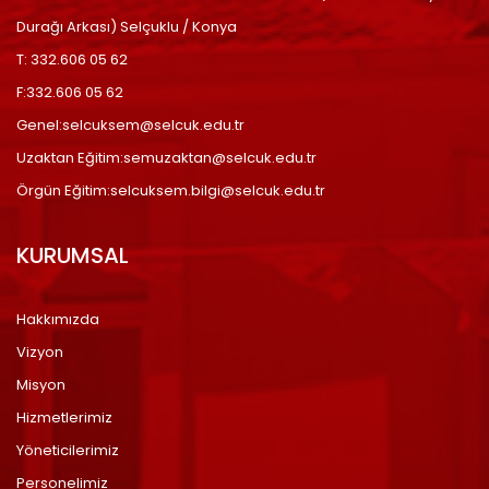
Durağı Arkası) Selçuklu / Konya
T: 332.606 05 62
F:332.606 05 62
Genel:selcuksem@selcuk.edu.tr
Uzaktan Eğitim:semuzaktan@selcuk.edu.tr
Örgün Eğitim:selcuksem.bilgi@selcuk.edu.tr
KURUMSAL
Hakkımızda
Vizyon
Misyon
Hizmetlerimiz
Yöneticilerimiz
Personelimiz