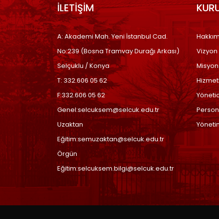
İLETİŞİM
KUR
A: Akademi Mah. Yeni İstanbul Cad.
Hakkım
No:239 (Bosna Tramvay Durağı Arkası)
Vizyon
Selçuklu / Konya
Misyon
T: 332.606 05 62
Hizmet
F:332.606 05 62
Yönetic
Genel:selcuksem@selcuk.edu.tr
Person
Uzaktan
Yöneti
Eğitim:semuzaktan@selcuk.edu.tr
Örgün
Eğitim:selcuksem.bilgi@selcuk.edu.tr