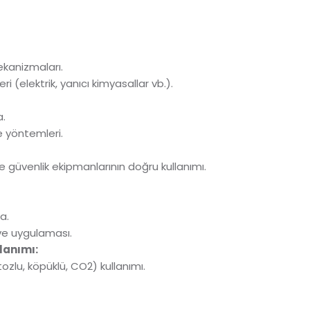
kanizmaları.
eri (elektrik, yanıcı kimyasallar vb.).
a.
e yöntemleri.
ve güvenlik ekipmanlarının doğru kullanımı.
a.
 ve uygulaması.
lanımı:
ozlu, köpüklü, CO2) kullanımı.