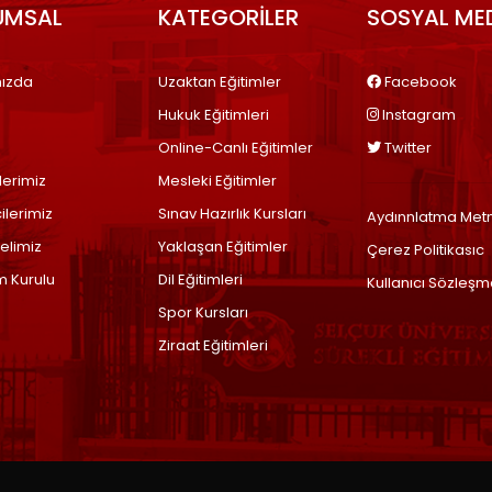
UMSAL
KATEGORİLER
SOSYAL ME
ızda
Uzaktan Eğitimler
Facebook
Hukuk Eğitimleri
Instagram
Online-Canlı Eğitimler
Twitter
lerimiz
Mesleki Eğitimler
ilerimiz
Sınav Hazırlık Kursları
Aydınnlatma Metn
elimiz
Yaklaşan Eğitimler
Çerez Politikasıc
m Kurulu
Dil Eğitimleri
Kullanıcı Sözleşm
Spor Kursları
Ziraat Eğitimleri