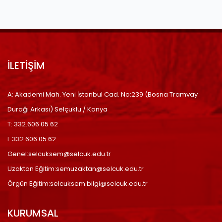
İLETİŞİM
A: Akademi Mah. Yeni İstanbul Cad. No:239 (Bosna Tramvay
Durağı Arkası) Selçuklu / Konya
T: 332.606 05 62
F:332.606 05 62
Genel:selcuksem@selcuk.edu.tr
Uzaktan Eğitim:semuzaktan@selcuk.edu.tr
Örgün Eğitim:selcuksem.bilgi@selcuk.edu.tr
KURUMSAL