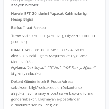
isteyen bireyler
Havale-EFT Gönderimi Yapacak Katılımcılar için
Hesap Bilgisi:
Banka:
Ziraat Bankası
Tutar:
Sivil 13.500 TL (4.500x3), Öğrenci 12.000 TL
(4.000x3)
IBAN:
TR41 0001 0001 6898 0372 4350 01
Alıcı:
S.Ü. Sürekli Eğitim Araştırma ve Uygulama
Merkezi D.S.İ.
Açıklama:
"Ad-Soyad", "TC No", "YDS Farsça Eğitimi"
bilgileri yazılacaktır.
Dekont Gönderilecek E-Posta Adresi:
selcuksem.bilgi@selcuk.edu.tr (Dekontunuz
ulaştıktan sonra onay e-postası ve başvuru formu
gönderielcektir. Ulaşmayan e-postalardan
kurumumuz sorumlu değildir.)