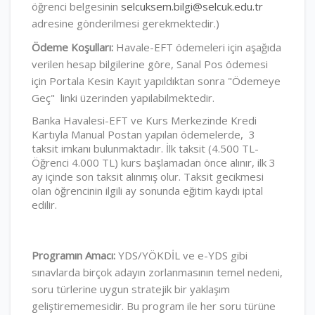
öğrenci belgesinin
selcuksem.bilgi@selcuk.edu.tr
adresine gönderilmesi gerekmektedir.)
Ödeme Koşulları:
Havale-EFT ödemeleri için aşağıda
verilen hesap bilgilerine göre, Sanal Pos ödemesi
için Portala Kesin Kayıt yapıldıktan sonra "Ödemeye
Geç" linki üzerinden yapılabilmektedir.
Banka Havalesi-EFT ve Kurs Merkezinde Kredi
Kartıyla Manual Postan yapılan ödemelerde, 3
taksit imkanı bulunmaktadır. İlk taksit (4.500 TL-
Öğrenci 4.000 TL) kurs başlamadan önce alınır, ilk 3
ay içinde son taksit alınmış olur. Taksit gecikmesi
olan öğrencinin ilgili ay sonunda eğitim kaydı iptal
edilir.
Programın Amacı:
YDS/YÖKDİL ve e-YDS gibi
sınavlarda birçok adayın zorlanmasının temel nedeni,
soru türlerine uygun stratejik bir yaklaşım
geliştirememesidir. Bu program ile her soru türüne