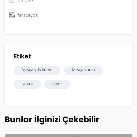
75 Ders
farscayds
Etiket
farsça yds kursu
farsça kursu
farsca
e-yds
Bunlar İlginizi Çekebilir