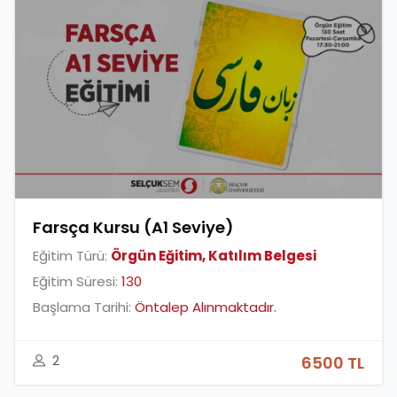
Farsça Kursu (A1 Seviye)
Eğitim Türü:
Örgün Eğitim, Katılım Belgesi
Eğitim Süresi:
130
Başlama Tarihi:
Öntalep Alınmaktadır.
2
6500 TL