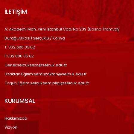
İLETİŞİM
A: Akademi Mah. Yeni İstanbul Cad. No:239 (Bosna Tramvay
Durağı Arkası) Selçuklu / Konya
T: 332.606 05 62
F:332.606 05 62
Genel:selcuksem@selcuk.edu.tr
Uzaktan Eğitim:semuzaktan@selcuk.edu.tr
Örgün Eğitim:selcuksem.bilgi@selcuk.edu.tr
KURUMSAL
Hakkımızda
Vizyon