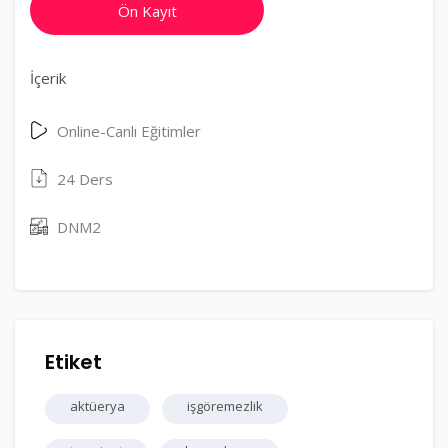
Ön Kayıt
İçerik
Online-Canlı Eğitimler
24 Ders
DNM2
Etiket
aktüerya
işgöremezlik