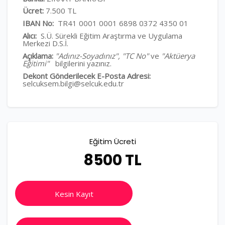
Ücret:
7.500 TL
IBAN No:
TR41 0001 0001 6898 0372 4350 01
Alıcı:
S.Ü. Sürekli Eğitim Araştırma ve Uygulama
Merkezi D.S.İ.
Açıklama:
"Adınız-Soyadınız", "TC No"
ve
"Aktüerya
Eğitimi"
bilgilerini yazınız.
Dekont Gönderilecek E-Posta Adresi:
selcuksem.bilgi@selcuk.edu.tr
Eğitim Ücreti
8500 TL
Kesin Kayıt