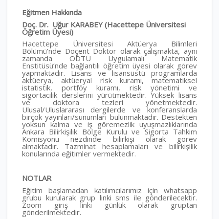
Eğitmen Hakkında
Doç. Dr. Uğur KARABEY (Hacettepe Üniversitesi
Öğretim Üyesi)
Hacettepe Üniversitesi Aktüerya Bilimleri
Bölümü’nde Doçent Doktor olarak çalışmakta, aynı
zamanda ODTÜ Uygulamalı Matematik
Enstitüsü’nde bağlantılı öğretim üyesi olarak görev
yapmaktadır. Lisans ve lisansüstü programlarda
aktüerya, aktüeryal risk kuramı, matematiksel
istatistik, portföy kuramı, risk yönetimi ve
sigortacılık derslerini yürütmektedir. Yüksek lisans
ve doktora tezleri yönetmektedir.
Ulusal/Uluslararası dergilerde ve konferanslarda
birçok yayınları/sunumları bulunmaktadır. Destekten
yoksun kalma ve iş göremezlik uyuşmazlıklarında
Ankara Bilirkişilik Bölge Kurulu ve Sigorta Tahkim
Komisyonu nezdinde bilirkişi olarak görev
almaktadır. Tazminat hesaplamaları ve bilirkişilik
konularında eğitimler vermektedir.
NOTLAR
Eğitim başlamadan katılımcılarımız için whatsapp
grubu kurularak grup linki sms ile gönderilecektir.
Zoom giriş linki günlük olarak gruptan
gönderilmektedir.