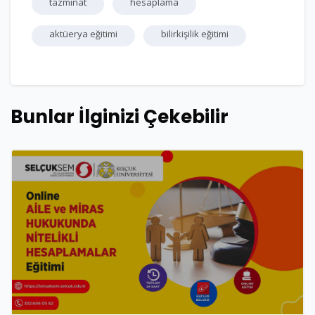
tazminat
hesaplama
aktüerya eğitimi
bilirkişilik eğitimi
Bunlar İlginizi Çekebilir