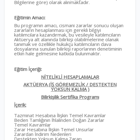
Bilgilerine göre) olarak alınmaktadır.
Eğitimin Amacı:
Bu programın amacı, cismani zararlar sonucu oluşan
zararların hesaplanması için gerekli bilgiyi
katılımcılara kazandırmak, bu vesileyle katılımcıların
Aktüerya alt alanında bilirkişi olabilmelerine olanak
tanımak ve özellikle hukukçu katılımcıların dava
dosyalarına sunulan bilirkişi raporlarının denetiminin
etkin hale gelmesine katkıda bulunmaktır.
Eğitim İçeriği:
NİTELİKLİ HESAPLAMALAR
AKTÜERYA (İŞ GÖREMEZLİK / DESTEKTEN
YOKSUN KALMA )
Bilirkişilik Sertifika Programı
İçerik:
Tazminat Hesabına İlişkin Temel Kavramlar
Beden Tamlığının İhlalinden Doğan Zararlar
Temel Kavramlar
Zarar Hesabına İlişkin Temel Unsurlar
Zarardan İndirim Nedenleri
Destekten Yoksun Kalma Zararı