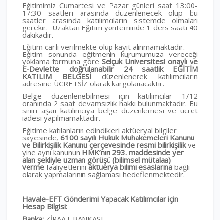
Eğitimimiz Cumartesi ve Pazar günleri saat 13:00-
17:30 saatleri arasında düzenlenecek olup bu
saatler arasında katılımcıların sistemde olmaları
gerekir. Uzaktan Eğitim yönteminde 1 ders saati 40
dakikadır.
Eğitim canlı verilmekte olup kayıt alınmamaktadır.
Eğitim sonunda eğitmenin kurumumuza vereceği
yoklama formuna göre
Selçuk Üniversitesi onaylı ve
E-Devlette doğrulanabilir 24 saatlik EĞİTİM
KATILIM BELGESİ
düzenlenerek katılımcıların
adresine ÜCRETSİZ olarak kargolanacaktır.
Belge düzenlenebilmesi için katılımcılar 1/12
oranında 2 saat devamsızlık hakkı bulunmaktadır. Bu
sınırı aşan katılımcıya belge düzenlemesi ve ücret
iadesi yapılmamaktadır.
Eğitime katılanların edindikleri aktüeryal bilgiler
sayesinde,
6100 sayılı Hukuk Muhakemeleri Kanunu
ve Bilirkişilik Kanunu çerçevesinde resmi bilirkişilik
ve
yine aynı kanunun
HMK’nın
293. maddesinde yer
alan şekliyle uzman görüşü (bilimsel mütalaa)
verme
faaliyetlerini
aktüerya bilimi esaslarına
bağlı
olarak yapmalarının sağlaması hedeflenmektedir.
Havale-EFT Gönderimi Yapacak Katılımcılar için
Hesap Bilgisi:
Banka:
ZİRAAT BANKASI