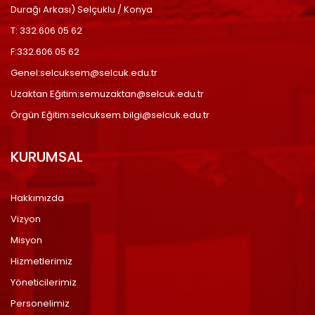
Durağı Arkası) Selçuklu / Konya
T: 332.606 05 62
F:332.606 05 62
Genel:selcuksem@selcuk.edu.tr
Uzaktan Eğitim:semuzaktan@selcuk.edu.tr
Örgün Eğitim:selcuksem.bilgi@selcuk.edu.tr
KURUMSAL
Hakkımızda
Vizyon
Misyon
Hizmetlerimiz
Yöneticilerimiz
Personelimiz